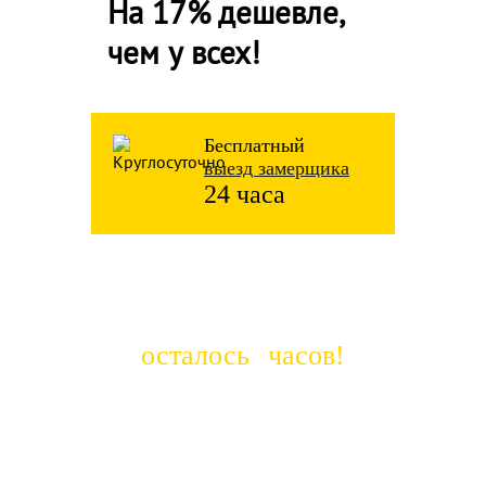
На 17% дешевле,
чем у всех!
Бесплатный
выезд замерщика
24 часа
Распродажа! До повышения цен
осталось
часов!